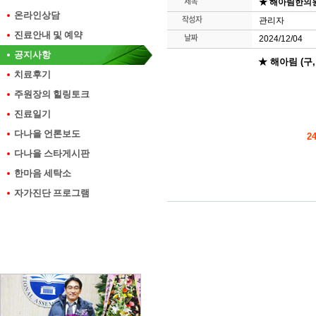
★ 해아림한의원 
온라인상담
관리자
진료안내 및 예약
2024/12/04
공지사항
★ 해아림 (구,
치료후기
주원장의 힐링토크
진료일기
다나을 언론보도
2
다나을 스타게시판
한마음 세탁소
자가진단 프로그램