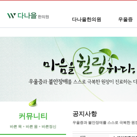
다나을한의원
우울증
공지사항
커뮤니티
우울증과 불안장애를 스스로 극복한 원
바른 목 + 바른 몸 + 바른정신